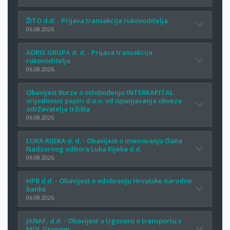
ŽITO d.d. - Prijava transakcija rukovoditelja
06.08.2026.
ADRIS GRUPA d. d. - Prijava transakcija
rukovoditelja
06.08.2026.
Obavijest Burze o oslobođenju INTERKAPITAL
vrijednosni papiri d.o.o. od ispunjavanja obveza
održavatelja tržišta
06.08.2026.
LUKA RIJEKA d. d. - Obavijest o imenovanju člana
Nadzornog odbora Luka Rijeka d.d.
06.08.2026.
HPB d.d. - Obavijest o odobrenju Hrvatske narodne
banke
06.08.2026.
JANAF, d.d. - Obavijest o Ugovoru o transportu s
MOL Grupom