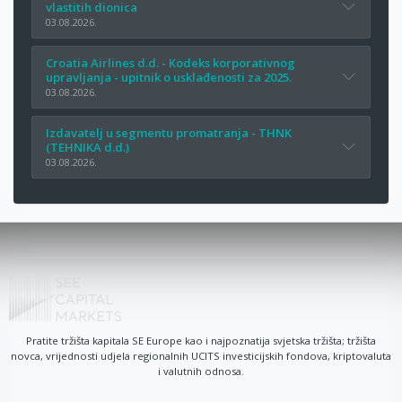
vlastitih dionica
03.08.2026.
Croatia Airlines d.d. - Kodeks korporativnog
upravljanja - upitnik o usklađenosti za 2025.
03.08.2026.
Izdavatelj u segmentu promatranja - THNK
(TEHNIKA d.d.)
03.08.2026.
Pratite tržišta kapitala SE Europe kao i najpoznatija svjetska tržišta; tržišta
novca, vrijednosti udjela regionalnih UCITS investicijskih fondova, kriptovaluta
i valutnih odnosa.