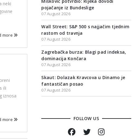
Mišković potvrdio: Rijeka dovodi
a neki
pojačanje iz Bundeslige
govine
07 August 2026
Wall Street: S&P 500 s najjačim tjednim
rastom od travnja
d more
07 August 2026
Zagrebačka burza: Blagi pad indeksa,
dominacija Končara
07 August 2026
Skaut: Dolazak Kravcova u Dinamo je
oreni
fantastičan posao
ili
07 August 2026
g iznosa
FOLLOW US
d more