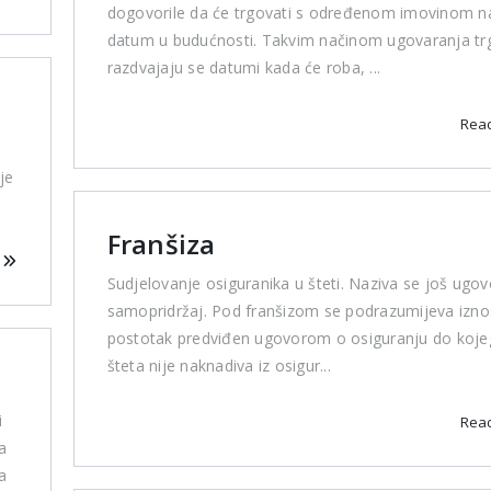
dogovorile da će trgovati s određenom imovinom n
datum u budućnosti. Takvim načinom ugovaranja tr
razdvajaju se datumi kada će roba, ...
Rea
je
Franšiza
e
Sudjelovanje osiguranika u šteti. Naziva se još ugov
samopridržaj. Pod franšizom se podrazumijeva iznos 
postotak predviđen ugovorom o osiguranju do koje
šteta nije naknadiva iz osigur...
i
Rea
a
a