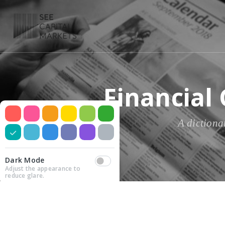
Financial
A dictiona
Dark Mode
Adjust the appearance to
reduce glare.