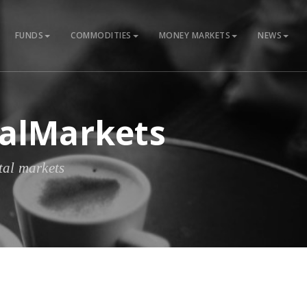
FUNDS
COMMODITIES
MONEY MARKETS
NEWS
talMarkets
tal markets