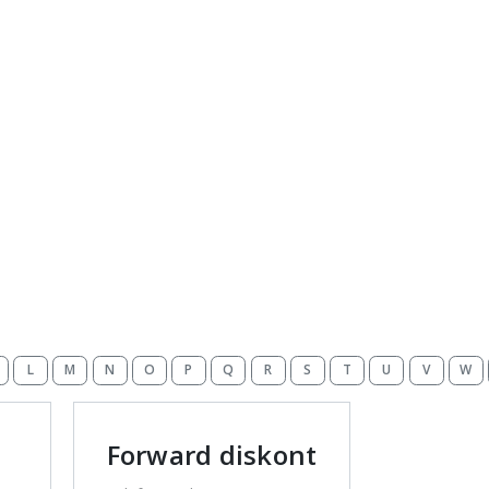
L
M
N
O
P
Q
R
S
T
U
V
W
Forward diskont