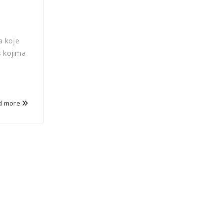
a koje
 s kojima
d more