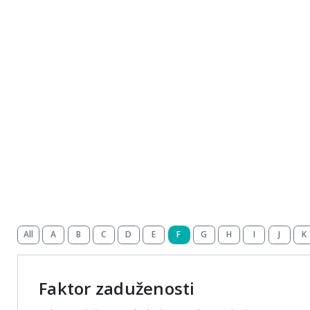
All
A
B
C
D
E
F
G
H
I
J
K
Faktor zaduženosti