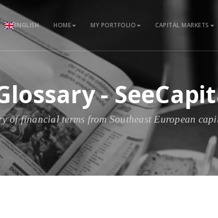
ENGLISH
HOME
MY PORTFOLIO
CAPITAL MARKETS
 Glossary - SeeCapi
ry of financial terms from Southeast European capi