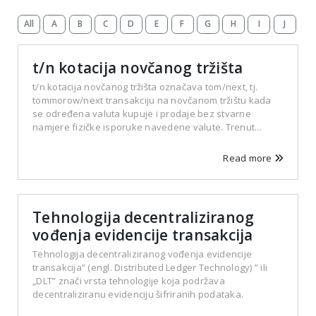
All
A
B
C
D
E
F
G
H
I
J
K
t/n kotacija novčanog tržišta
t/n kotacija novčanog tržišta označava tom/next, tj.
tommorow/next transakciju na novčanom tržištu kada
se određena valuta kupuje i prodaje bez stvarne
namjere fizičke isporuke navedene valute. Trenut...
Read more
Tehnologija decentraliziranog
vođenja evidencije transakcija
Tehnologija decentraliziranog vođenja evidencije
transakcija” (engl. Distributed Ledger Technology) ” ili
„DLT” znači vrsta tehnologije koja podržava
decentraliziranu evidenciju šifriranih podataka.