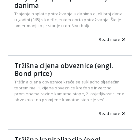
danima
Trajanje naplate potraživanja u danima dijeli broj dana
u godini (365) s koeficijentom obrta potraživanja. Što je
omjer manji to je stanje u društvu bolje.
Read more
Tržišna cijena obveznice (engl.
Bond price)
Tržišna cijena obveznice kreće se sukladno sljedećim
teoremima: 1. cijena obveznice kreće se inverzno
promjenama razine kamatne stope, 2. osjetljivost cijene
obveznice na promjene kamatne stope je već...
Read more
Tržišna kapitalizacija (engl.