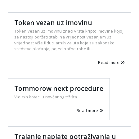
Token vezan uz imovinu
Token vezan uz imovinu znači vrsta kripto imovine kojoj
se nastoji održati stabilna vrijednost vezanjem uz
vrijednost više fiducijarnih valuta koje su zakonsko
sredstvo plaćanja, pojedinačne robe ili ...
Read more
Tommorow next procedure
Vidi t/n kotaciju novčanog tržišta.
Read more
Trajanje naplate potraživanja u