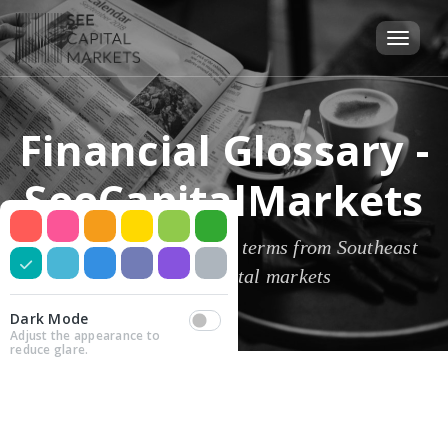
Financial Glossary -
SeeCapitalMarkets
A dictionary of financial terms from Southeast
European capital markets
Dark Mode
Adjust the appearance to
reduce glare.