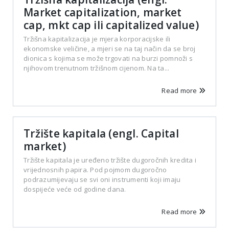
Market capitalization, market
cap, mkt cap ili capitalized value)
Tržišna kapitalizacija je mjera korporacijske ili
ekonomske veličine, a mjeri se na taj način da se broj
dionica s kojima se može trgovati na burzi pomnoži s
njihovom trenutnom tržišnom cijenom. Na ta...
Read more
Tržište kapitala (engl. Capital
market)
Tržište kapitala je uređeno tržište dugoročnih kredita i
vrijednosnih papira. Pod pojmom dugoročno
podrazumijevaju se svi oni instrumenti koji imaju
dospijeće veće od godine dana.
Read more