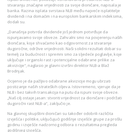
stvaranju značajne vrijednosti za svoje dioničare, napisala je
banka. Razina isplata svrstava NLB među najveće isplatitelje
dividendi i na domaćim i na europskim bankarskim indeksima,
dodali su.
„Današnja potvrda dividende još jednom potvrđuje da
ispunjavamo svoje obveze. Zahvalni smo na povjerenju naših
dioničara, koje shvaćamo kao odgovornost za stvaranje
dugoročne, održive vrijednosti. Naši solidni rezultati dobar su
temelj za budućnost i spremni smo za sljedeće poglavlje, koje
uključuje i organski rast i potencijalne odabrane prilike za
akvizicije“, naglasio je glavni izvršni direktor NLB-a Blaž
Brodnjak.
Ocijenio je da pažljivo odabrane akvizicije mogu ubrzati
postizanje naših strateških ciljeva. Istovremeno, vjeruje da je
NLB i bez takvih transakcija na putu da ispuni svoje obveze.
„Naš cilj ostaje jasan: stvoriti vrijednost za dioničare i podržati
dugoročni rast NLB-a“, zaključio je.
Na glavnoj skupštini dioničari su također odobrili različita
izvješća i politike, uključujući godišnje izvješće grupe za prošlu
godinu i izvješće nadzornog odbora o rezultatima pregleda
godišnjeg izvješća.