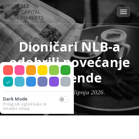
Dioničari NLB-a
odobrili povećanje
dividende
Objavljeno 15. lipnja 2026.
Dark Mode
Prilagodi izgled kako bi
smanjio odsjaj.