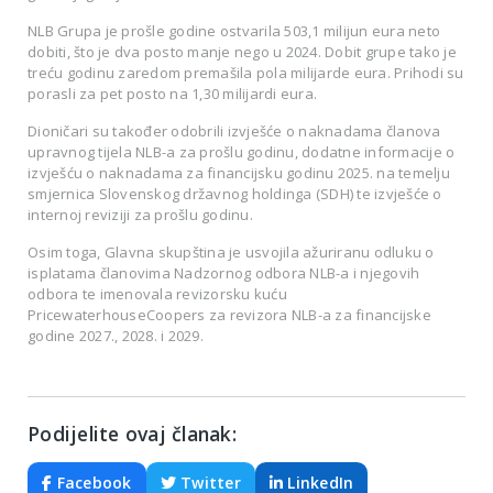
NLB Grupa je prošle godine ostvarila 503,1 milijun eura neto
dobiti, što je dva posto manje nego u 2024. Dobit grupe tako je
treću godinu zaredom premašila pola milijarde eura. Prihodi su
porasli za pet posto na 1,30 milijardi eura.
Dioničari su također odobrili izvješće o naknadama članova
upravnog tijela NLB-a za prošlu godinu, dodatne informacije o
izvješću o naknadama za financijsku godinu 2025. na temelju
smjernica Slovenskog državnog holdinga (SDH) te izvješće o
internoj reviziji za prošlu godinu.
Osim toga, Glavna skupština je usvojila ažuriranu odluku o
isplatama članovima Nadzornog odbora NLB-a i njegovih
odbora te imenovala revizorsku kuću
PricewaterhouseCoopers za revizora NLB-a za financijske
godine 2027., 2028. i 2029.
Podijelite ovaj članak:
Facebook
Twitter
LinkedIn