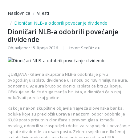
Naslovnica
Vijesti
Dioničari NLB-a odobrili povećanje dividende
Dioničari NLB-a odobrili povećanje
dividende
|
Objavljeno: 15. lipnja 2026.
Izvor: SeeBiz.eu
LJUBLJANA - Glavna skupština NLB-a odobrila je prvu
ovogodišnju isplatu dividende u iznosu od 138,4 milijuna eura,
odnosno 6,92 eura bruto po dionici. Isplata će biti 23. lipnja.
Očekuje se da će druga tranša biti ista, a dioničari će o njoj
odlučivati pred kraj godine.
Kako je nakon skupštine objavila najveća slovenska banka,
odluke koje su predložili uprava i nadzorni odbor odobrilo je
63,89 posto prisutnih dioničara s pravom glasa. Između
ostalog, odobrili su raspodjelu dobiti za raspodjelu i povećanje
isplate dividende za osam posto. Zeleno svjetlo predloženoj
isplati dividende pokazuje kontinuiranu predanost NLB-a